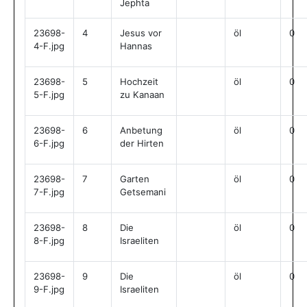
Jephta
23698-
4
Jesus vor
öl
0
4-F.jpg
Hannas
23698-
5
Hochzeit
öl
0
5-F.jpg
zu Kanaan
23698-
6
Anbetung
öl
0
6-F.jpg
der Hirten
23698-
7
Garten
öl
0
7-F.jpg
Getsemani
23698-
8
Die
öl
0
8-F.jpg
Israeliten
23698-
9
Die
öl
0
9-F.jpg
Israeliten