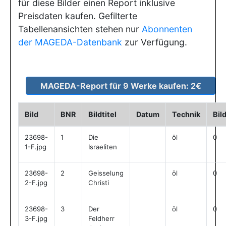
für diese Bilder einen Report inklusive
Preisdaten kaufen. Gefilterte
Tabellenansichten stehen nur
Abonnenten
der MAGEDA-Datenbank
zur Verfügung.
Bild
BNR
Bildtitel
Datum
Technik
Bil
23698-
1
Die
öl
0
1-F.jpg
Israeliten
23698-
2
Geisselung
öl
0
2-F.jpg
Christi
23698-
3
Der
öl
0
3-F.jpg
Feldherr