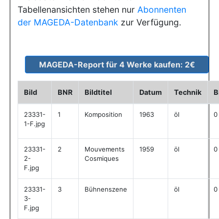
Tabellenansichten stehen nur
Abonnenten
der MAGEDA-Datenbank
zur Verfügung.
Bild
BNR
Bildtitel
Datum
Technik
B
23331-
1
Komposition
1963
öl
0
1-F.jpg
23331-
2
Mouvements
1959
öl
0
2-
Cosmiques
F.jpg
23331-
3
Bühnenszene
öl
0
3-
F.jpg