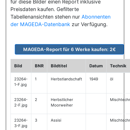
für diese Bilder einen Report inklusive
Preisdaten kaufen. Gefilterte
Tabellenansichten stehen nur
Abonnenten
der MAGEDA-Datenbank
zur Verfügung.
Bild
BNR
Bildtitel
Datum
Technik
23264-
1
Herbstlandschaft
1949
öl
1-F.jpg
23264-
2
Herbstlicher
Mischtech
2-F.jpg
Moorweiher
23264-
3
Assisi
Mischtech
3-F.jpg