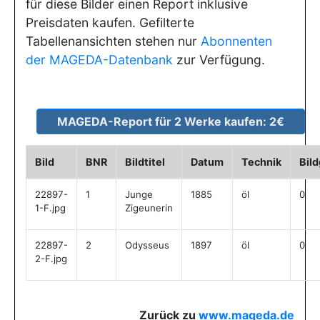
für diese Bilder einen Report inklusive
Preisdaten kaufen. Gefilterte
Tabellenansichten stehen nur
Abonnenten
der MAGEDA-Datenbank
zur Verfügung.
Bild
BNR
Bildtitel
Datum
Technik
Bil
22897-
1
Junge
1885
öl
0
1-F.jpg
Zigeunerin
22897-
2
Odysseus
1897
öl
0
2-F.jpg
Zurück zu
www.mageda.de