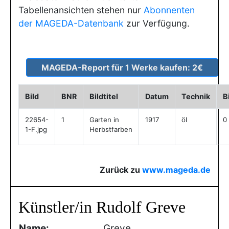
Tabellenansichten stehen nur
Abonnenten
der MAGEDA-Datenbank
zur Verfügung.
Bild
BNR
Bildtitel
Datum
Technik
B
22654-
1
Garten in
1917
öl
0
1-F.jpg
Herbstfarben
Zurück zu
www.mageda.de
Künstler/in Rudolf Greve
Name:
Greve