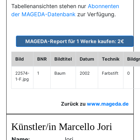
Tabellenansichten stehen nur
Abonnenten
der MAGEDA-Datenbank
zur Verfügung.
Bild
BNR
Bildtitel
Datum
Technik
Bildg
22574-
1
Baum
2002
Farbstift
0
1-F.jpg
Zurück zu
www.mageda.de
Künstler/in Marcello Jori
Name:
Jori