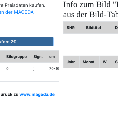
Info zum Bild
"
ve Preisdaten kaufen.
en der MAGEDA-
aus der Bild-Tab
BNR
Bildtitel
D
Bildgruppe
Sign.
cm
Historie
WVZ
Bild2
Jahr
Monat
W.
S
0
j
70x90
anzeigen
Zurück zu
www.mageda.de