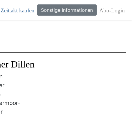
Sonstige Informationen
Zeittakt kaufen
Abo-Login
er Dillen
en
er
8-
ermoor-
r