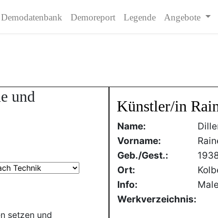
Demodatenbank
Demoreport
Legende
Angebote
de und
Künstler/in Rain
Name:
Dill
Vorname:
Rain
Geb./Gest.:
193
Ort:
Kolb
Info:
Male
Werkverzeichnis:
en setzen und