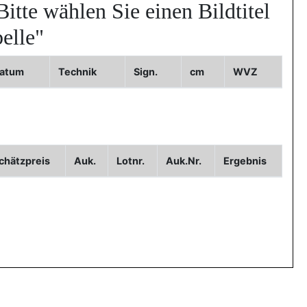
Bitte wählen Sie einen Bildtitel
elle"
atum
Technik
Sign.
cm
WVZ
Bild3
chätzpreis
Auk.
Lotnr.
Auk.Nr.
Ergebnis