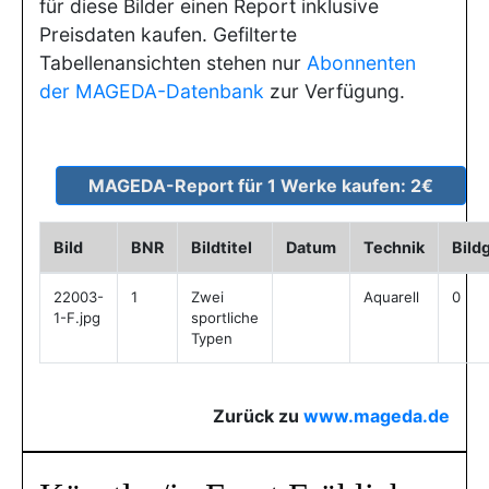
für diese Bilder einen Report inklusive
Preisdaten kaufen. Gefilterte
Tabellenansichten stehen nur
Abonnenten
der MAGEDA-Datenbank
zur Verfügung.
Bild
BNR
Bildtitel
Datum
Technik
Bild
22003-
1
Zwei
Aquarell
0
1-F.jpg
sportliche
Typen
Zurück zu
www.mageda.de