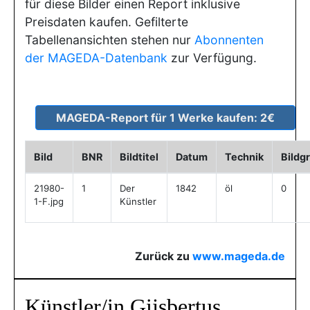
für diese Bilder einen Report inklusive
Preisdaten kaufen. Gefilterte
Tabellenansichten stehen nur
Abonnenten
der MAGEDA-Datenbank
zur Verfügung.
Bild
BNR
Bildtitel
Datum
Technik
Bildg
21980-
1
Der
1842
öl
0
1-F.jpg
Künstler
Zurück zu
www.mageda.de
Künstler/in Gijsbertus