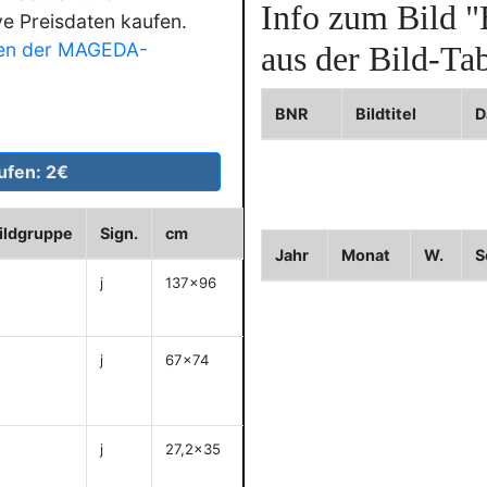
Info zum Bild
"
ve Preisdaten kaufen.
en der MAGEDA-
aus der Bild-Tab
BNR
Bildtitel
D
ildgruppe
Sign.
cm
Historie
WVZ
Bild2
Jahr
Monat
W.
S
j
137x96
anzeigen
j
67x74
anzeigen
j
27,2x35
anzeigen