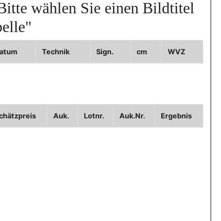
Bitte wählen Sie einen Bildtitel
elle"
atum
Technik
Sign.
cm
WVZ
Bild3
chätzpreis
Auk.
Lotnr.
Auk.Nr.
Ergebnis