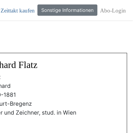
Sonstige Informationen
Zeittakt kaufen
Abo-Login
hard Flatz
z
hard
0-1881
urt-Bregenz
r und Zeichner, stud. in Wien