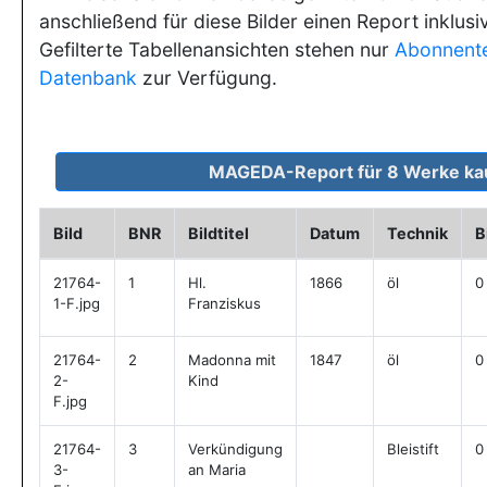
anschließend für diese Bilder einen Report inklusi
Gefilterte Tabellenansichten stehen nur
Abonnent
Datenbank
zur Verfügung.
Bild
BNR
Bildtitel
Datum
Technik
B
21764-
1
Hl.
1866
öl
0
1-F.jpg
Franziskus
21764-
2
Madonna mit
1847
öl
0
2-
Kind
F.jpg
21764-
3
Verkündigung
Bleistift
0
3-
an Maria