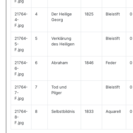
F.jpg
21764-
4
Der Heilige
1825
Bleistift
0
4-
Georg
F.jpg
21764-
5
Verklärung
Bleistift
0
5-
des Heiligen
F.jpg
21764-
6
Abraham
1846
Feder
0
6-
F.jpg
21764-
7
Tod und
Bleistift
0
7-
Pilger
F.jpg
21764-
8
Selbstbildnis
1833
Aquarell
0
8-
F.jpg