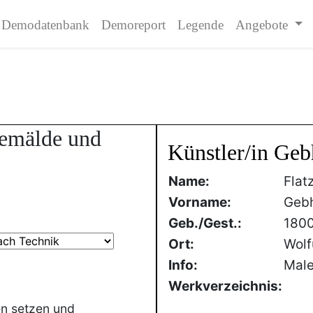
Demodatenbank
Demoreport
Legende
Angebote
Gemälde und
Künstler/in Geb
Name:
Flat
Vorname:
Geb
Geb./Gest.:
180
Ort:
Wolf
Info:
Male
Werkverzeichnis:
en setzen und