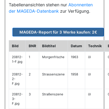
Tabellenansichten stehen nur
Abonnenten
der MAGEDA-Datenbank
zur Verfügung.
Bild
BNR
Bildtitel
Datum
Technik
20812-
1
Morgenfrische
1963
öl
1-F.jpg
20812-
2
Strassenszene
1958
öl
2-
F.jpg
20812-
3
Straßenszene
öl
3-
F.jpg