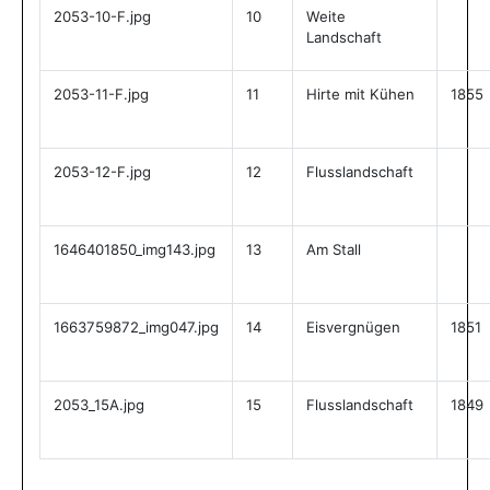
2053-10-F.jpg
10
Weite
Landschaft
2053-11-F.jpg
11
Hirte mit Kühen
1855
2053-12-F.jpg
12
Flusslandschaft
1646401850_img143.jpg
13
Am Stall
1663759872_img047.jpg
14
Eisvergnügen
1851
2053_15A.jpg
15
Flusslandschaft
1849