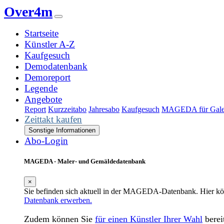
Over4m
Startseite
Künstler A-Z
Kaufgesuch
Demodatenbank
Demoreport
Legende
Angebote
Report
Kurzzeitabo
Jahresabo
Kaufgesuch
MAGEDA für Gale
Zeittakt kaufen
Sonstige Informationen
Abo-Login
MAGEDA - Maler- und Gemäldedatenbank
×
Sie befinden sich aktuell in der MAGEDA-Datenbank. Hier 
Datenbank erwerben.
Zudem können Sie
für einen Künstler Ihrer Wahl
berei