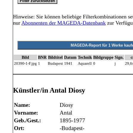
Hinweise: Sie können beliebige Filterkombinationen set
nur
Abonnenten der MAGEDA-Datenbank
zur Verfügu
Bild
BNR
Bildtitel
Datum
Technik
Bildgruppe
Sign.
20390-1-F.jpg
1
Budapest
1941
Aquarell
0
j
29,6
Künstler/in Antal Diosy
Name:
Diosy
Vorname:
Antal
Geb./Gest.:
1895-1977
Ort:
-Budapest-