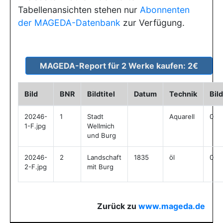
Tabellenansichten stehen nur
Abonnenten
der MAGEDA-Datenbank
zur Verfügung.
Bild
BNR
Bildtitel
Datum
Technik
Bil
20246-
1
Stadt
Aquarell
0
1-F.jpg
Wellmich
und Burg
20246-
2
Landschaft
1835
öl
0
2-F.jpg
mit Burg
Zurück zu
www.mageda.de