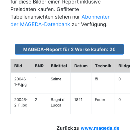
für diese Bilder einen Report inklusive
Preisdaten kaufen. Gefilterte
Tabellenansichten stehen nur
Abonnenten
der MAGEDA-Datenbank
zur Verfügung.
Bild
BNR
Bildtitel
Datum
Technik
Bildg
20046-
1
Saime
öl
0
1-F.jpg
20046-
2
Bagni di
1821
Feder
0
2-F.jpg
Lucca
Zurück zu
www.mageda.de