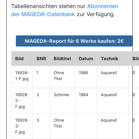
Tabellenansichten stehen nur
Abonnenten
der MAGEDA-Datenbank
zur Verfügung.
Bild
BNR
Bildtitel
Datum
Technik
Bi
19928-
1
Ohne
1986
Aquarell
0
1-F.jpg
Titel
19928-
2
Schirme
1984
Aquarell
0
2-
F.jpg
19928-
3
Ohne
Aquarell
0
3-
Titel
F.jpg