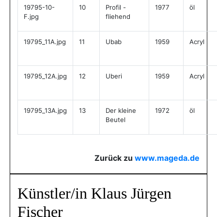
19795-10-
10
Profil -
1977
öl
F.jpg
fliehend
19795_11A.jpg
11
Ubab
1959
Acryl
19795_12A.jpg
12
Uberi
1959
Acryl
19795_13A.jpg
13
Der kleine
1972
öl
Beutel
Zurück zu
www.mageda.de
Künstler/in Klaus Jürgen
Fischer