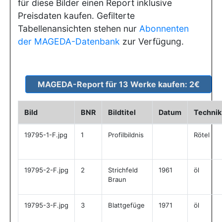
für diese Bilder einen Report inklusive
Preisdaten kaufen. Gefilterte
Tabellenansichten stehen nur
Abonnenten
der MAGEDA-Datenbank
zur Verfügung.
Bild
BNR
Bildtitel
Datum
Technik
19795-1-F.jpg
1
Profilbildnis
Rötel
19795-2-F.jpg
2
Strichfeld
1961
öl
Braun
19795-3-F.jpg
3
Blattgefüge
1971
öl