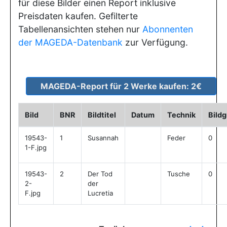
für diese Bilder einen Report inklusive
Preisdaten kaufen. Gefilterte
Tabellenansichten stehen nur
Abonnenten
der MAGEDA-Datenbank
zur Verfügung.
Bild
BNR
Bildtitel
Datum
Technik
Bild
19543-
1
Susannah
Feder
0
1-F.jpg
19543-
2
Der Tod
Tusche
0
2-
der
F.jpg
Lucretia