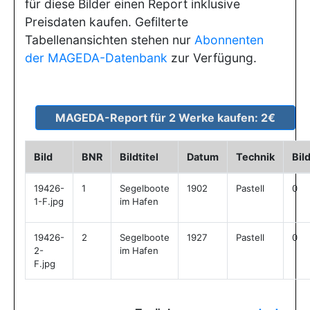
für diese Bilder einen Report inklusive
Preisdaten kaufen. Gefilterte
Tabellenansichten stehen nur
Abonnenten
der MAGEDA-Datenbank
zur Verfügung.
Bild
BNR
Bildtitel
Datum
Technik
Bil
19426-
1
Segelboote
1902
Pastell
0
1-F.jpg
im Hafen
19426-
2
Segelboote
1927
Pastell
0
2-
im Hafen
F.jpg