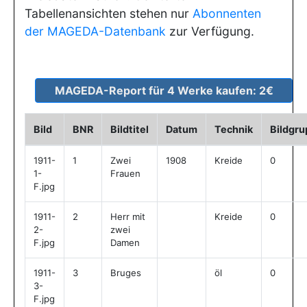
Tabellenansichten stehen nur
Abonnenten
der MAGEDA-Datenbank
zur Verfügung.
Bild
BNR
Bildtitel
Datum
Technik
Bildgr
1911-
1
Zwei
1908
Kreide
0
1-
Frauen
F.jpg
1911-
2
Herr mit
Kreide
0
2-
zwei
F.jpg
Damen
1911-
3
Bruges
öl
0
3-
F.jpg