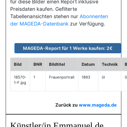
für diese Bilder einen Report inklusive
Preisdaten kaufen. Gefilterte
Tabellenansichten stehen nur
Abonnenten
der MAGEDA-Datenbank
zur Verfügung.
Bild
BNR
Bildtitel
Datum
Technik
B
18570-
1
Frauenportrait
1893
öl
0
1-F.jpg
Zurück zu
www.mageda.de
Künstler/in Emmanuel de