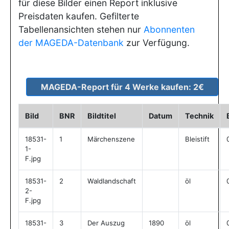
für diese Bilder einen Report inklusive
Preisdaten kaufen. Gefilterte
Tabellenansichten stehen nur
Abonnenten
der MAGEDA-Datenbank
zur Verfügung.
Bild
BNR
Bildtitel
Datum
Technik
18531-
1
Märchenszene
Bleistift
1-
F.jpg
18531-
2
Waldlandschaft
öl
2-
F.jpg
18531-
3
Der Auszug
1890
öl