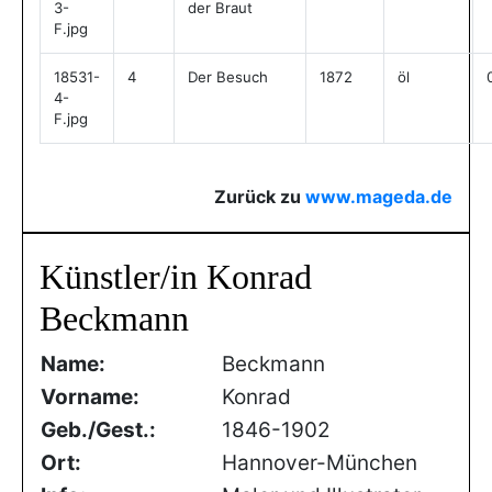
3-
der Braut
F.jpg
18531-
4
Der Besuch
1872
öl
4-
F.jpg
Zurück zu
www.mageda.de
Künstler/in Konrad
Beckmann
Name:
Beckmann
Vorname:
Konrad
Geb./Gest.:
1846-1902
Ort:
Hannover-München