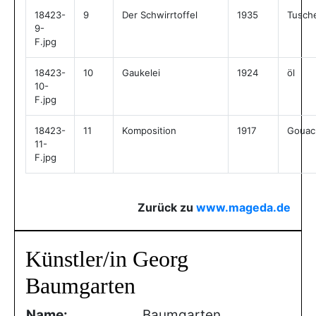
18423-
9
Der Schwirrtoffel
1935
Tusch
9-
F.jpg
18423-
10
Gaukelei
1924
öl
10-
F.jpg
18423-
11
Komposition
1917
Gouac
11-
F.jpg
Zurück zu
www.mageda.de
Künstler/in Georg
Baumgarten
Name:
Baumgarten