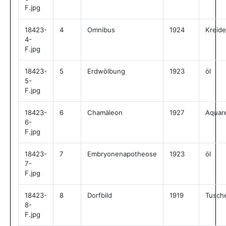
F.jpg
18423-
4
Omnibus
1924
Kreide
4-
F.jpg
18423-
5
Erdwölbung
1923
öl
5-
F.jpg
18423-
6
Chamäleon
1927
Aquare
6-
F.jpg
18423-
7
Embryonenapotheose
1923
öl
7-
F.jpg
18423-
8
Dorfbild
1919
Tusch
8-
F.jpg