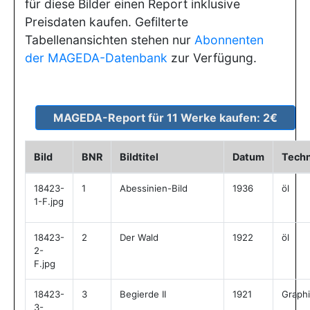
für diese Bilder einen Report inklusive
Preisdaten kaufen. Gefilterte
Tabellenansichten stehen nur
Abonnenten
der MAGEDA-Datenbank
zur Verfügung.
Bild
BNR
Bildtitel
Datum
Techn
18423-
1
Abessinien-Bild
1936
öl
1-F.jpg
18423-
2
Der Wald
1922
öl
2-
F.jpg
18423-
3
Begierde II
1921
Graphi
3-