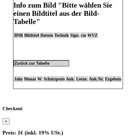
Info zum Bild
"Bitte wählen Sie
einen Bildtitel aus der Bild-
Tabelle"
BNR
Bildtitel
Datum
Technik
Sign.
cm
WVZ
Jahr
Monat
W.
Schätzpreis
Auk.
Lotnr.
Auk.Nr.
Ergebnis
Checkout
×
Preis: 1€ (inkl. 19% USt.)