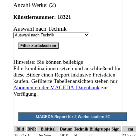
Anzahl Werke: (2)
Künstlernummer: 18321
Auswahl nach Technik
Hinweise: Sie können beliebige
Filterkombinationen setzen und anschließend für
diese Bilder einen Report inklusive Preisdaten
kaufen. Gefilterte Tabellenansichten stehen nur
Abonnenten der MAGEDA-Datenbank
zur
Verfügung.
Bild
BNR
Bildtitel
Datum
Technik
Bildgruppe
Sign.
cm
18321-
1
Der Weg
1910
öl
0
j
23,5x32