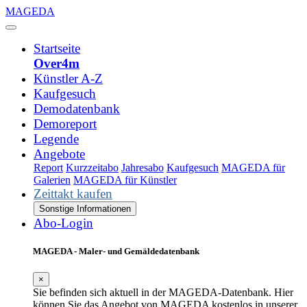
MAGEDA
Startseite
Over4m
Künstler A-Z
Kaufgesuch
Demodatenbank
Demoreport
Legende
Angebote
Report
Kurzzeitabo
Jahresabo
Kaufgesuch
MAGEDA für
Galerien
MAGEDA für Künstler
Zeittakt kaufen
Sonstige Informationen
Abo-Login
MAGEDA - Maler- und Gemäldedatenbank
×
Sie befinden sich aktuell in der MAGEDA-Datenbank. Hier
können Sie das Angebot von MAGEDA kostenlos in unserer