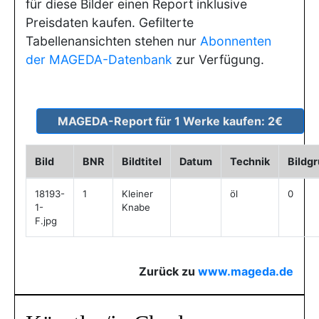
für diese Bilder einen Report inklusive
Preisdaten kaufen. Gefilterte
Tabellenansichten stehen nur
Abonnenten
der MAGEDA-Datenbank
zur Verfügung.
Bild
BNR
Bildtitel
Datum
Technik
Bildg
18193-
1
Kleiner
öl
0
1-
Knabe
F.jpg
Zurück zu
www.mageda.de