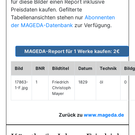
für diese Bilder einen Report inklusive
Preisdaten kaufen. Gefilterte
Tabellenansichten stehen nur
Abonnenten
der MAGEDA-Datenbank
zur Verfügung.
Bild
BNR
Bildtitel
Datum
Technik
Bild
17863-
1
Friedrich
1829
öl
0
1-F.jpg
Christoph
Mayer
Zurück zu
www.mageda.de