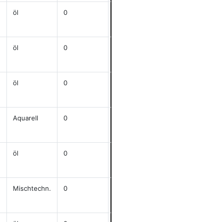
öl
0
j
62x69
anzeigen
öl
0
j
60x80
anzeigen
öl
0
79x63
anzeigen
Aquarell
0
j
31x41
anzeigen
öl
0
j
100x60
anzeigen
Mischtechn.
0
j
55x30
anzeigen