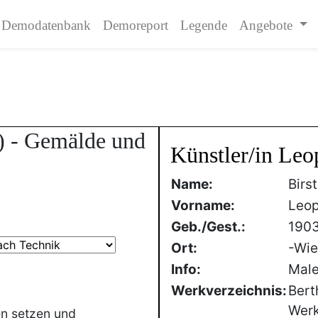
Demodatenbank
Demoreport
Legende
Angebote
) - Gemälde und
Künstler/in Leo
Name:
Birs
Vorname:
Leop
Geb./Gest.:
190
Ort:
-Wie
Info:
Male
Werkverzeichnis:
Bert
Werk
en setzen und