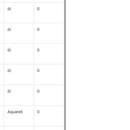
öl
0
j
70x110
anzeigen
öl
0
j
115x134
anzeigen
öl
0
j
59x78
anzeigen
öl
0
68,5x99
anzeigen
öl
0
j
64,5x84,5
anzeigen
Aquarell
0
j
48,7x39,4
anzeigen