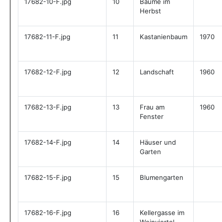
17682-10-F.jpg
10
Bäume im
Herbst
17682-11-F.jpg
11
Kastanienbaum
1970
17682-12-F.jpg
12
Landschaft
1960
17682-13-F.jpg
13
Frau am
1960
Fenster
17682-14-F.jpg
14
Häuser und
Garten
17682-15-F.jpg
15
Blumengarten
17682-16-F.jpg
16
Kellergasse im