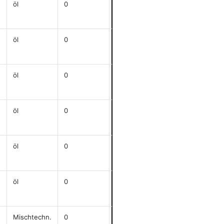
öl
0
j
50x70
anzeigen
öl
0
j
70x50
anzeigen
öl
0
51x67,5
anzeigen
öl
0
60,5x80
anzeigen
öl
0
51,5x68,5
anzeigen
öl
0
j
55,5x69
anzeigen
Mischtechn.
0
j
59,5x42,7