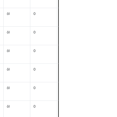
anzeigen
öl
0
64,5x72,6
anzeigen
öl
0
j
56,5x94,5
anzeigen
öl
0
j
70x100
anzeigen
öl
0
j
65x84,5
anzeigen
öl
0
j
57,8x31
anzeigen
öl
0
j
51x65
anzeigen