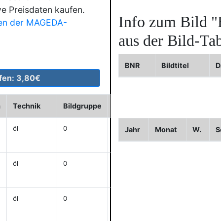
ve Preisdaten kaufen.
Info zum Bild
"
en der MAGEDA-
aus der Bild-Tab
BNR
Bildtitel
D
m
Technik
Bildgruppe
Sign.
cm
Historie
öl
0
j
47x61
Jahr
Monat
W.
S
anzeigen
öl
0
j
53,5x67,5
anzeigen
öl
0
j
58,5x28,5
anzeigen