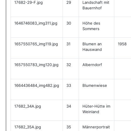
17682-29-F.jpg
29
Landschaft mit
Bauernhof
1646746083_img311.jpg
30
Höhe des
Sommers
1657550765_img119.jpg
31
Blumen an
1958
Hauswand
1657550783_img120.jpg
32
Alberndorf
1664436484_img482.jpg
33
Blumenwiese
17682_34A.jpg
34
Hüter-Hütte im
Weinland
17682_35A.jpg
35
Männerportrait