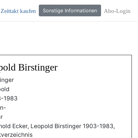
Sonstige Informationen
Zeittakt kaufen
Abo-Login
pold Birstinger
tinger
old
3-1983
n-
r
hold Ecker, Leopold Birstinger 1903-1983,
verzeichnis