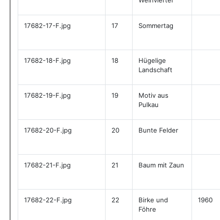
Weinviertel
17682-17-F.jpg
17
Sommertag
17682-18-F.jpg
18
Hügelige
Landschaft
17682-19-F.jpg
19
Motiv aus
Pulkau
17682-20-F.jpg
20
Bunte Felder
17682-21-F.jpg
21
Baum mit Zaun
17682-22-F.jpg
22
Birke und
1960
Föhre