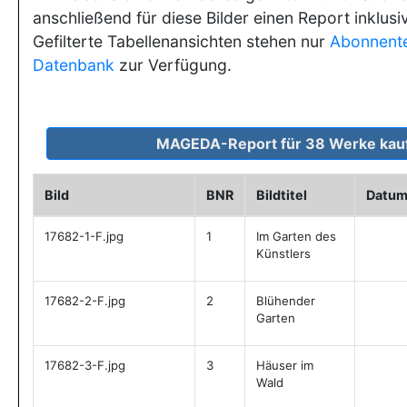
anschließend für diese Bilder einen Report inklusi
Gefilterte Tabellenansichten stehen nur
Abonnent
Datenbank
zur Verfügung.
Bild
BNR
Bildtitel
Datu
17682-1-F.jpg
1
Im Garten des
Künstlers
17682-2-F.jpg
2
Blühender
Garten
17682-3-F.jpg
3
Häuser im
Wald