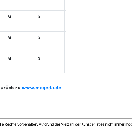
anzeigen
öl
0
48x90
anzeigen
öl
0
80x65
anzeigen
öl
0
j
80x65
anzeigen
Zurück zu
www.mageda.de
lle Rechte vorbehalten. Aufgrund der Vielzahl der Künstler ist es nicht immer mögl