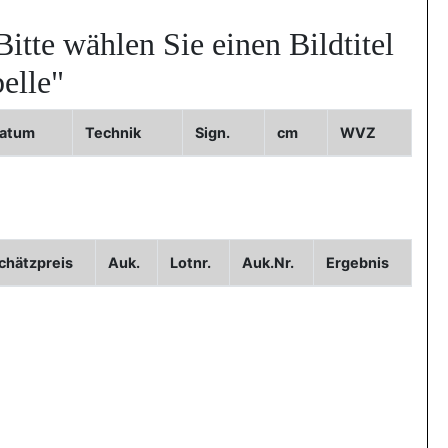
Bitte wählen Sie einen Bildtitel
elle"
atum
Technik
Sign.
cm
WVZ
WVZ
Bild2
Bild3
chätzpreis
Auk.
Lotnr.
Auk.Nr.
Ergebnis