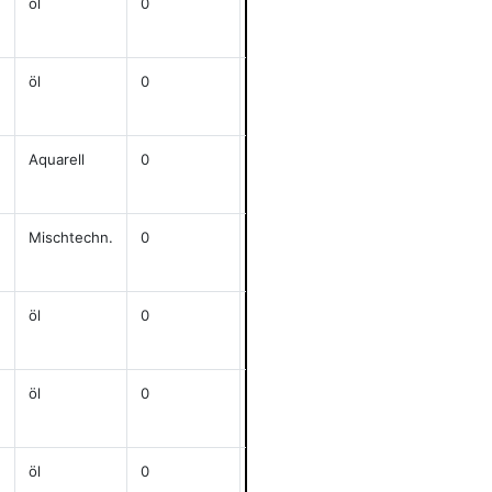
öl
0
j
80x60
anzeigen
öl
0
47x65
anzeigen
Aquarell
0
j
36x48
anzeigen
Mischtechn.
0
j
54x40
anzeigen
öl
0
j
50x70
anzeigen
öl
0
70x100
anzeigen
öl
0
65x80