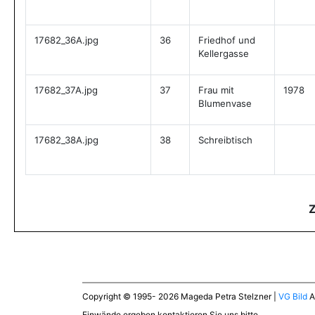
17682_36A.jpg
36
Friedhof und
Kellergasse
17682_37A.jpg
37
Frau mit
1978
Blumenvase
17682_38A.jpg
38
Schreibtisch
Copyright © 1995- 2026 Mageda Petra Stelzner |
VG Bild
A
Einwände ergeben kontaktieren Sie uns bitte.