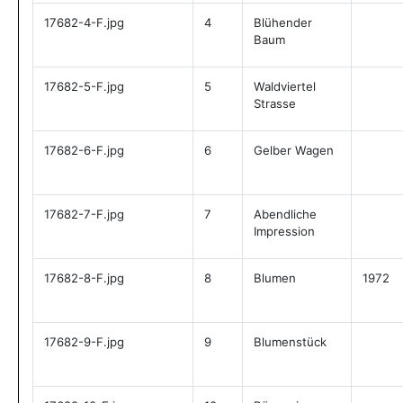
17682-4-F.jpg
4
Blühender
Baum
17682-5-F.jpg
5
Waldviertel
Strasse
17682-6-F.jpg
6
Gelber Wagen
17682-7-F.jpg
7
Abendliche
Impression
17682-8-F.jpg
8
Blumen
1972
17682-9-F.jpg
9
Blumenstück