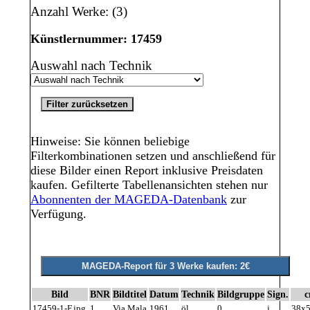
Anzahl Werke: (3)
Künstlernummer: 17459
Auswahl nach Technik
Hinweise: Sie können beliebige
Filterkombinationen setzen und anschließend für
diese Bilder einen Report inklusive Preisdaten
kaufen. Gefilterte Tabellenansichten stehen nur
Abonnenten der MAGEDA-Datenbank
zur
Verfügung.
Bild
BNR
Bildtitel
Datum
Technik
Bildgruppe
Sign.
17459-1-F.jpg
1
Via Mala
1961
öl
0
j
38x