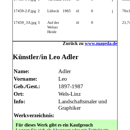
17459-2-F.jpg
2
Lübeck
1965
öl
0
j
70x
17459_3A.jpg
3
Auf der
öl
0
21,7
Welser
Heide
Zurück zu
www.mageda.de
Künstler/in Leo Adler
Name:
Adler
Vorname:
Leo
Geb./Gest.:
1897-1987
Ort:
Wels-Linz
Info:
Landschaftsmaler und
Graphiker
Werkverzeichnis:
Für dieses Werk gibt es ein Kaufgesuch