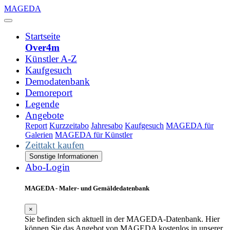
MAGEDA
Startseite
Over4m
Künstler A-Z
Kaufgesuch
Demodatenbank
Demoreport
Legende
Angebote
Report
Kurzzeitabo
Jahresabo
Kaufgesuch
MAGEDA für
Galerien
MAGEDA für Künstler
Zeittakt kaufen
Sonstige Informationen
Abo-Login
MAGEDA - Maler- und Gemäldedatenbank
×
Sie befinden sich aktuell in der MAGEDA-Datenbank. Hier
können Sie das Angebot von MAGEDA kostenlos in unserer