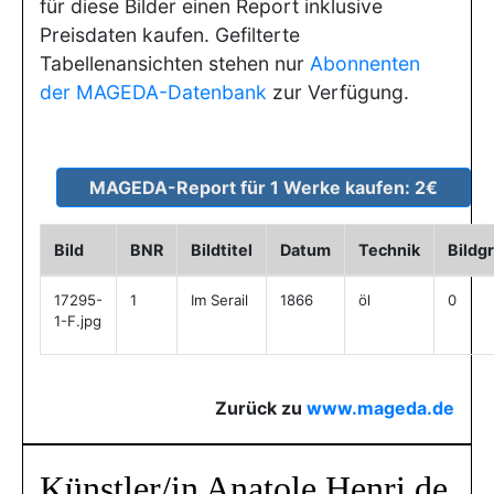
für diese Bilder einen Report inklusive
Preisdaten kaufen. Gefilterte
Tabellenansichten stehen nur
Abonnenten
der MAGEDA-Datenbank
zur Verfügung.
Bild
BNR
Bildtitel
Datum
Technik
Bildg
17295-
1
Im Serail
1866
öl
0
1-F.jpg
Zurück zu
www.mageda.de
Künstler/in Anatole Henri de