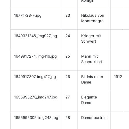
Königin
16771-23-F.jpg
23
Nikolaus von
Montenegro
1649321248_img927.jpg
24
Krieger mit
Schwert
1649917274_img416.jpg
25
Mann mit
Schnurrbart
1649917307_img417.jpg
26
Bildnis einer
1912
Dame
1655995270_img247.jpg
27
Elegante
Dame
1655995305_img248.jpg
28
Damenportrait