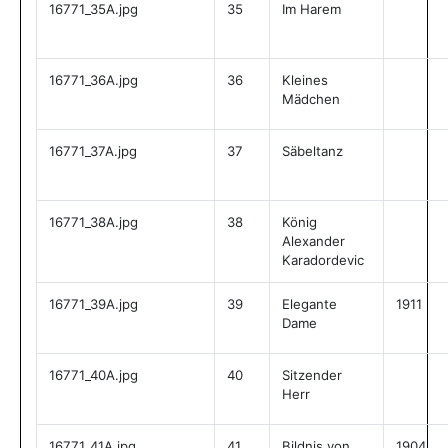
16771_35A.jpg
35
Im Harem
16771_36A.jpg
36
Kleines
Mädchen
16771_37A.jpg
37
Säbeltanz
16771_38A.jpg
38
König
Alexander
Karadordevic
16771_39A.jpg
39
Elegante
1911
Dame
16771_40A.jpg
40
Sitzender
Herr
16771_41A.jpg
41
Bildnis von
1904