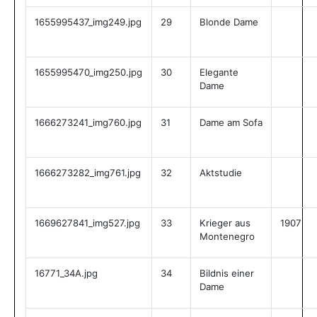
1655995437_img249.jpg
29
Blonde Dame
1655995470_img250.jpg
30
Elegante
Dame
1666273241_img760.jpg
31
Dame am Sofa
1666273282_img761.jpg
32
Aktstudie
1669627841_img527.jpg
33
Krieger aus
1907
Montenegro
16771_34A.jpg
34
Bildnis einer
Dame