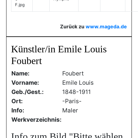
F.jpg
Zurück zu
www.mageda.de
Künstler/in Emile Louis
Foubert
Name:
Foubert
Vorname:
Emile Louis
Geb./Gest.:
1848-1911
Ort:
-Paris-
Info:
Maler
Werkverzeichnis:
Info zum Bild
"Bitte wählen