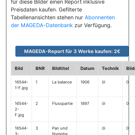
für diese Bilder einen Report inklusive
Preisdaten kaufen. Gefilterte
Tabellenansichten stehen nur
Abonnenten
der MAGEDA-Datenbank
zur Verfügung.
Bild
BNR
Bildtitel
Datum
Technik
Bil
16544-
1
La balance
1906
öl
0
1-F.jpg
16544-
2
Flusspartie
1897
öl
0
2-
F.jpg
16544-
3
Pan und
öl
0
3-
Nymphe