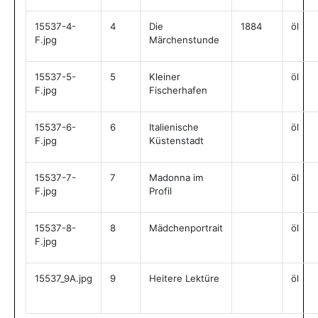
15537-4-
4
Die
1884
öl
F.jpg
Märchenstunde
15537-5-
5
Kleiner
öl
F.jpg
Fischerhafen
15537-6-
6
Italienische
öl
F.jpg
Küstenstadt
15537-7-
7
Madonna im
öl
F.jpg
Profil
15537-8-
8
Mädchenportrait
öl
F.jpg
15537_9A.jpg
9
Heitere Lektüre
öl