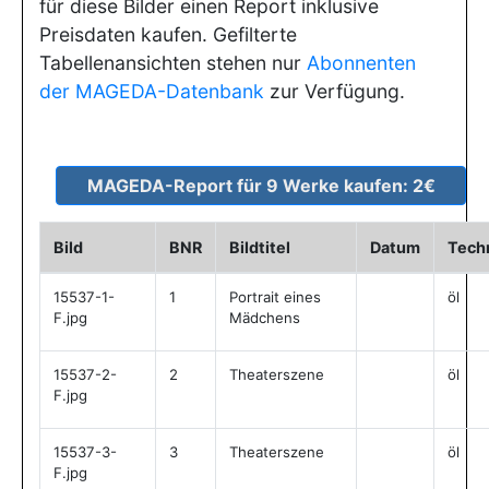
für diese Bilder einen Report inklusive
Preisdaten kaufen. Gefilterte
Tabellenansichten stehen nur
Abonnenten
der MAGEDA-Datenbank
zur Verfügung.
Bild
BNR
Bildtitel
Datum
Tech
15537-1-
1
Portrait eines
öl
F.jpg
Mädchens
15537-2-
2
Theaterszene
öl
F.jpg
15537-3-
3
Theaterszene
öl
F.jpg