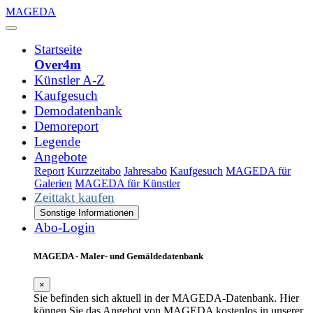
MAGEDA
Startseite
Over4m
Künstler A-Z
Kaufgesuch
Demodatenbank
Demoreport
Legende
Angebote
Report
Kurzzeitabo
Jahresabo
Kaufgesuch
MAGEDA für
Galerien
MAGEDA für Künstler
Zeittakt kaufen
Sonstige Informationen
Abo-Login
MAGEDA - Maler- und Gemäldedatenbank
×
Sie befinden sich aktuell in der MAGEDA-Datenbank. Hier
können Sie das Angebot von MAGEDA kostenlos in unserer