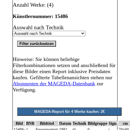
Anzahl Werke: (4)
Künstlernummer: 15486
Auswahl nach Technik
Hinweise: Sie können beliebige
Filterkombinationen setzen und anschließend für
diese Bilder einen Report inklusive Preisdaten
kaufen. Gefilterte Tabellenansichten stehen nur
Abonnenten der MAGEDA-Datenbank
zur
Verfügung.
Bild
BNR
Bildtitel
Datum
Technik
Bildgruppe
Sign.
cm
15486-
1
Frauenportrait
1992
öl
0
j
70x60