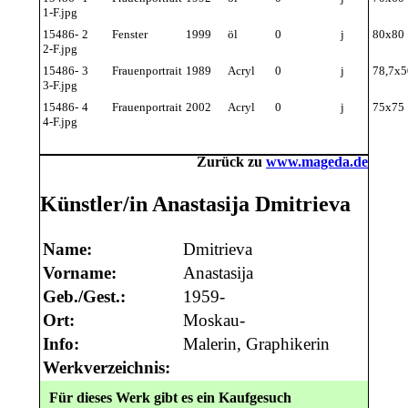
1-F.jpg
15486-
2
Fenster
1999
öl
0
j
80x80
2-F.jpg
15486-
3
Frauenportrait
1989
Acryl
0
j
78,7x5
3-F.jpg
15486-
4
Frauenportrait
2002
Acryl
0
j
75x75
4-F.jpg
Zurück zu
www.mageda.de
Künstler/in Anastasija Dmitrieva
Name:
Dmitrieva
Vorname:
Anastasija
Geb./Gest.:
1959-
Ort:
Moskau-
Info:
Malerin, Graphikerin
Werkverzeichnis:
Für dieses Werk gibt es ein Kaufgesuch