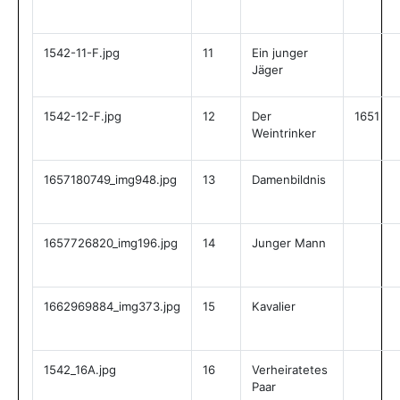
1542-11-F.jpg
11
Ein junger
Jäger
1542-12-F.jpg
12
Der
1651
Weintrinker
1657180749_img948.jpg
13
Damenbildnis
1657726820_img196.jpg
14
Junger Mann
1662969884_img373.jpg
15
Kavalier
1542_16A.jpg
16
Verheiratetes
Paar