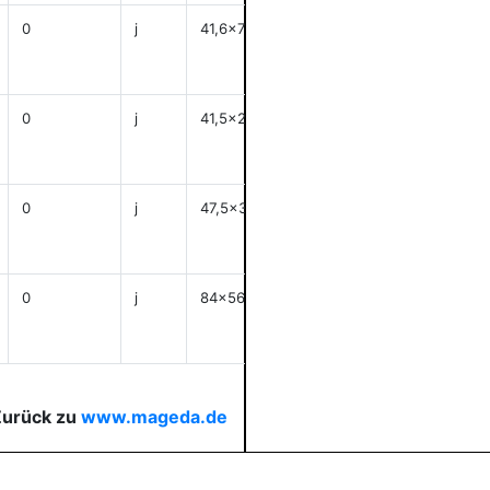
0
j
41,6x72,4
anzeigen
0
j
41,5x26
anzeigen
0
j
47,5x32,3
anzeigen
0
j
84x56
anzeigen
Zurück zu
www.mageda.de