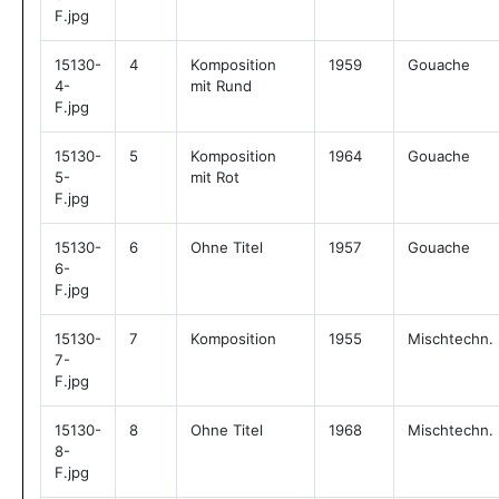
F.jpg
15130-
4
Komposition
1959
Gouache
4-
mit Rund
F.jpg
15130-
5
Komposition
1964
Gouache
5-
mit Rot
F.jpg
15130-
6
Ohne Titel
1957
Gouache
6-
F.jpg
15130-
7
Komposition
1955
Mischtechn.
7-
F.jpg
15130-
8
Ohne Titel
1968
Mischtechn.
8-
F.jpg