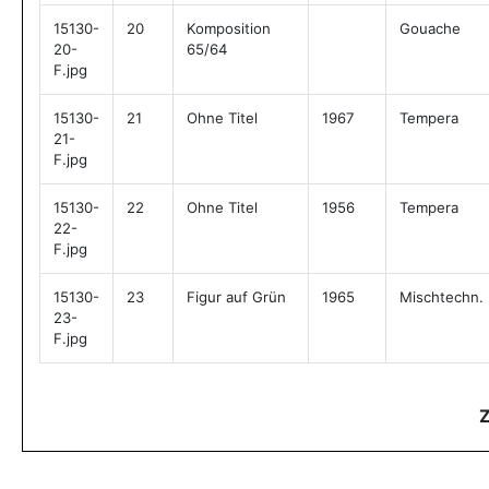
15130-
20
Komposition
Gouache
20-
65/64
F.jpg
15130-
21
Ohne Titel
1967
Tempera
21-
F.jpg
15130-
22
Ohne Titel
1956
Tempera
22-
F.jpg
15130-
23
Figur auf Grün
1965
Mischtechn.
23-
F.jpg