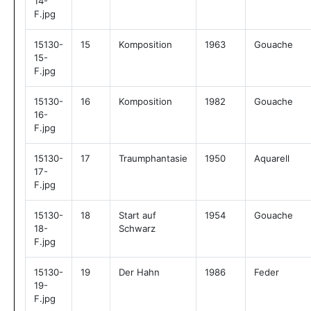
14-
F.jpg
15130-
15
Komposition
1963
Gouache
15-
F.jpg
15130-
16
Komposition
1982
Gouache
16-
F.jpg
15130-
17
Traumphantasie
1950
Aquarell
17-
F.jpg
15130-
18
Start auf
1954
Gouache
18-
Schwarz
F.jpg
15130-
19
Der Hahn
1986
Feder
19-
F.jpg