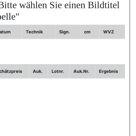
Bitte wählen Sie einen Bildtitel
elle"
atum
Technik
Sign.
cm
WVZ
2
Bild3
chätzpreis
Auk.
Lotnr.
Auk.Nr.
Ergebnis