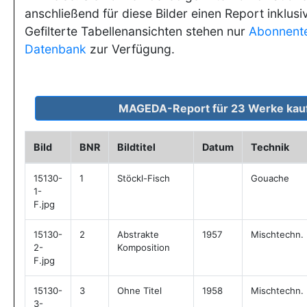
anschließend für diese Bilder einen Report inklusi
Gefilterte Tabellenansichten stehen nur
Abonnent
Datenbank
zur Verfügung.
Bild
BNR
Bildtitel
Datum
Technik
15130-
1
Stöckl-Fisch
Gouache
1-
F.jpg
15130-
2
Abstrakte
1957
Mischtechn.
2-
Komposition
F.jpg
15130-
3
Ohne Titel
1958
Mischtechn.
3-