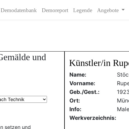
Demodatenbank
Demoreport
Legende
Angebote
 Gemälde und
Künstler/in Rup
Name:
Stöc
Vorname:
Rupe
Geb./Gest.:
192
Ort:
Mün
Info:
Male
Werkverzeichnis:
en setzen und