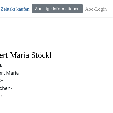
Sonstige Informationen
Zeittakt kaufen
Abo-Login
ert Maria Stöckl
kl
rt Maria
3-
chen-
r