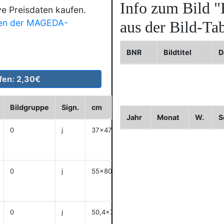
Info zum Bild
"
ve Preisdaten kaufen.
en der MAGEDA-
aus der Bild-Tab
BNR
Bildtitel
D
Bildgruppe
Sign.
cm
Historie
WVZ
Bild
Jahr
Monat
W.
S
0
j
37x47,5
anzeigen
0
j
55x80
anzeigen
0
j
50,4x76,8
anzeigen