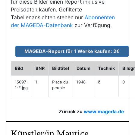
für diese Bilder einen Report inklusive
Preisdaten kaufen. Gefilterte
Tabellenansichten stehen nur
Abonnenten
der MAGEDA-Datenbank
zur Verfügung.
Bild
BNR
Bildtitel
Datum
Technik
Bildg
15097-
1
Place du
1948
öl
0
1-F.jpg
peuple
Zurück zu
www.mageda.de
Künstler/in Maurice