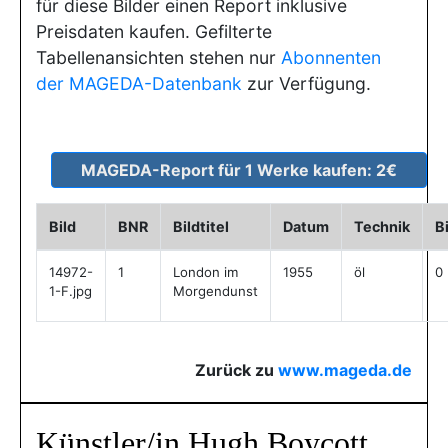
für diese Bilder einen Report inklusive
Preisdaten kaufen. Gefilterte
Tabellenansichten stehen nur
Abonnenten
der MAGEDA-Datenbank
zur Verfügung.
Bild
BNR
Bildtitel
Datum
Technik
B
14972-
1
London im
1955
öl
0
1-F.jpg
Morgendunst
Zurück zu
www.mageda.de
Künstler/in Hugh Boycott