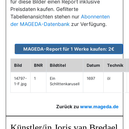
für diese Bilder einen Report inklusive
Preisdaten kaufen. Gefilterte
Tabellenansichten stehen nur
Abonnenten
der MAGEDA-Datenbank
zur Verfügung.
Bild
BNR
Bildtitel
Datum
Technik
14797-
1
Ein
1697
öl
1-F.jpg
Schlittenkarusell
Zurück zu
www.mageda.de
Künstler/in Joris van Bredael