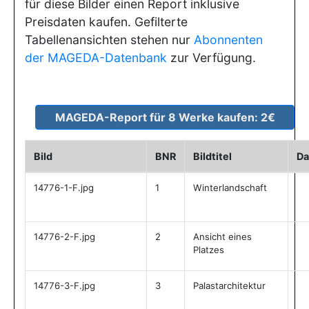
für diese Bilder einen Report inklusive
Preisdaten kaufen. Gefilterte
Tabellenansichten stehen nur
Abonnenten
der MAGEDA-Datenbank
zur Verfügung.
Bild
BNR
Bildtitel
D
14776-1-F.jpg
1
Winterlandschaft
14776-2-F.jpg
2
Ansicht eines
Platzes
14776-3-F.jpg
3
Palastarchitektur