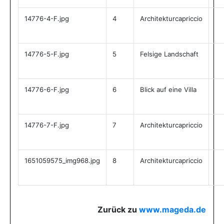
14776-4-F.jpg
4
Architekturcapriccio
14776-5-F.jpg
5
Felsige Landschaft
14776-6-F.jpg
6
Blick auf eine Villa
14776-7-F.jpg
7
Architekturcapriccio
1651059575_img968.jpg
8
Architekturcapriccio
Zurück zu
www.mageda.de