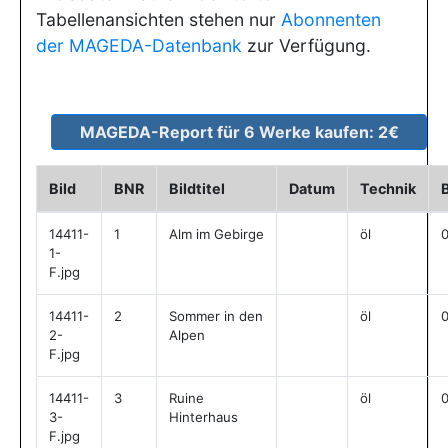
Tabellenansichten stehen nur
Abonnenten
der MAGEDA-Datenbank
zur Verfügung.
Bild
BNR
Bildtitel
Datum
Technik
14411-
1
Alm im Gebirge
öl
1-
F.jpg
14411-
2
Sommer in den
öl
2-
Alpen
F.jpg
14411-
3
Ruine
öl
3-
Hinterhaus
F.jpg