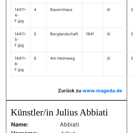
14411-
4
Bauernhaus
öl
4-
F.jpg
14411-
5
Berglandschaft
1841
öl
5-
F.jpg
14411-
6
Am Heimweg
öl
6-
F.jpg
Zurück zu
www.mageda.de
Künstler/in Julius Abbiati
Name:
Abbiati