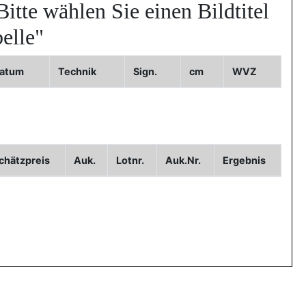
Bitte wählen Sie einen Bildtitel
elle"
atum
Technik
Sign.
cm
WVZ
3
chätzpreis
Auk.
Lotnr.
Auk.Nr.
Ergebnis