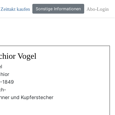
Sonstige Informationen
Zeittakt kaufen
Abo-Login
chior Vogel
l
hior
4-1849
ch-
hner und Kupferstecher