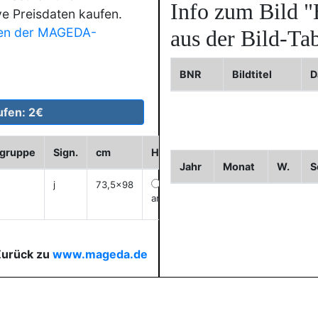
Info zum Bild
"
ve Preisdaten kaufen.
en der MAGEDA-
aus der Bild-Tab
BNR
Bildtitel
D
dgruppe
Sign.
cm
Historie
WVZ
Bild2
Bild
Jahr
Monat
W.
S
j
73,5x98
anzeigen
Zurück zu
www.mageda.de