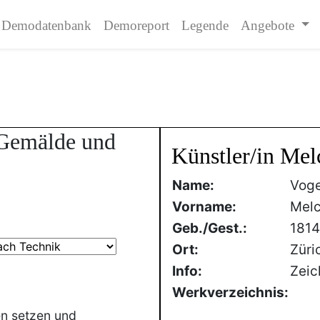
Demodatenbank
Demoreport
Legende
Angebote
 Gemälde und
Künstler/in Mel
Name:
Voge
Vorname:
Melc
Geb./Gest.:
181
Ort:
Züri
Info:
Zeic
Werkverzeichnis:
en setzen und