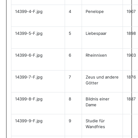
14399-4-F.jpg
4
Penelope
1907
14399-5-F.jpg
5
Liebespaar
1898
14399-6-F.jpg
6
Rheinnixen
1903
14399-7-F.jpg
7
Zeus und andere
1876
Götter
14399-8-F.jpg
8
Bildnis einer
1887
Dame
14399-9-F.jpg
9
Studie für
Wandfries