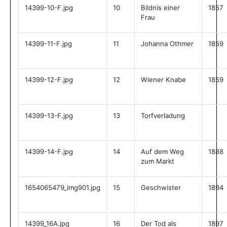
14399-10-F.jpg
10
Bildnis einer
1857
Frau
14399-11-F.jpg
11
Johanna Othmer
1859
14399-12-F.jpg
12
Wiener Knabe
1859
14399-13-F.jpg
13
Torfverladung
14399-14-F.jpg
14
Auf dem Weg
1888
zum Markt
1654065479_img901.jpg
15
Geschwister
1894
14399_16A.jpg
16
Der Tod als
1897