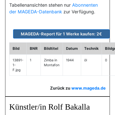
Tabellenansichten stehen nur
Abonnenten
der MAGEDA-Datenbank
zur Verfügung.
Bild
BNR
Bildtitel
Datum
Technik
Bildg
13891-
1
Zimba in
1944
öl
0
1-
Montafon
F.jpg
Zurück zu
www.mageda.de
Künstler/in Rolf Bakalla