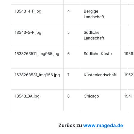
13543-4-F.jpg
4
Bergige
Landschaft
13543-5-F.jpg
5
Südliche
Landschaft
1638263511_img955.jpg
6
Südliche Küste
1956
1638263531_img956.jpg
7
Küstenlandschaft
1952
13543_8A.jpg
8
Chicago
1941
Zurück zu
www.mageda.de