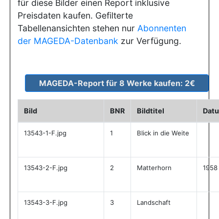
für diese Bilder einen Report inklusive
Preisdaten kaufen. Gefilterte
Tabellenansichten stehen nur
Abonnenten
der MAGEDA-Datenbank
zur Verfügung.
Bild
BNR
Bildtitel
Dat
13543-1-F.jpg
1
Blick in die Weite
13543-2-F.jpg
2
Matterhorn
1958
13543-3-F.jpg
3
Landschaft