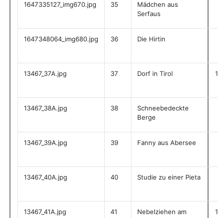
1647335127_img670.jpg
35
Mädchen aus
Serfaus
1647348064_img680.jpg
36
Die Hirtin
13467_37A.jpg
37
Dorf in Tirol
13467_38A.jpg
38
Schneebedeckte
Berge
13467_39A.jpg
39
Fanny aus Abersee
13467_40A.jpg
40
Studie zu einer Pieta
13467_41A.jpg
41
Nebelziehen am