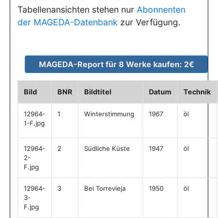
Tabellenansichten stehen nur
Abonnenten
der MAGEDA-Datenbank
zur Verfügung.
Bild
BNR
Bildtitel
Datum
Technik
12964-
1
Winterstimmung
1967
öl
1-F.jpg
12964-
2
Südliche Küste
1947
öl
2-
F.jpg
12964-
3
Bei Torrevieja
1950
öl
3-
F.jpg