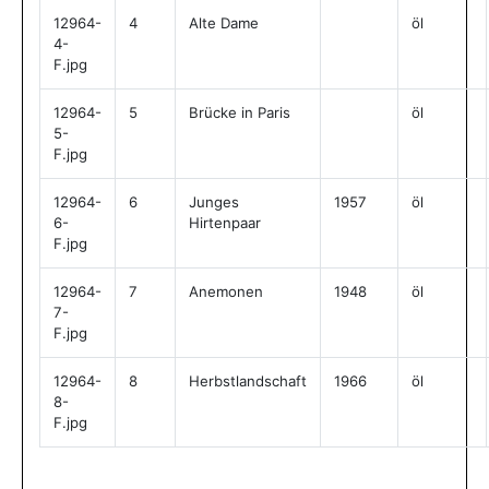
12964-
4
Alte Dame
öl
4-
F.jpg
12964-
5
Brücke in Paris
öl
5-
F.jpg
12964-
6
Junges
1957
öl
6-
Hirtenpaar
F.jpg
12964-
7
Anemonen
1948
öl
7-
F.jpg
12964-
8
Herbstlandschaft
1966
öl
8-
F.jpg