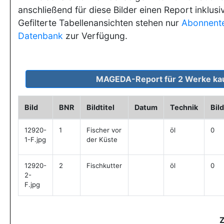
anschließend für diese Bilder einen Report inklusi
Gefilterte Tabellenansichten stehen nur
Abonnent
Datenbank
zur Verfügung.
Bild
BNR
Bildtitel
Datum
Technik
Bil
12920-
1
Fischer vor
öl
0
1-F.jpg
der Küste
12920-
2
Fischkutter
öl
0
2-
F.jpg