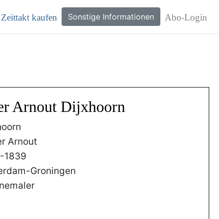
Sonstige Informationen
Zeittakt kaufen
Abo-Login
ter Arnout Dijxhoorn
hoorn
er Arnout
0-1839
erdam-Groningen
nemaler