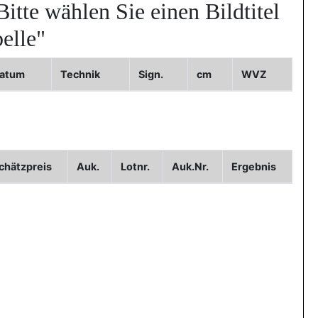
Bitte wählen Sie einen Bildtitel
elle"
atum
Technik
Sign.
cm
WVZ
3
chätzpreis
Auk.
Lotnr.
Auk.Nr.
Ergebnis