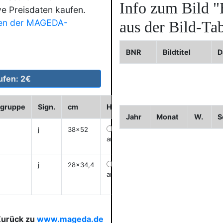
Info zum Bild
"
ve Preisdaten kaufen.
en der MAGEDA-
aus der Bild-Tab
BNR
Bildtitel
D
dgruppe
Sign.
cm
Historie
WVZ
Bild2
Bild
Jahr
Monat
W.
S
j
38x52
anzeigen
j
28x34,4
anzeigen
Zurück zu
www.mageda.de