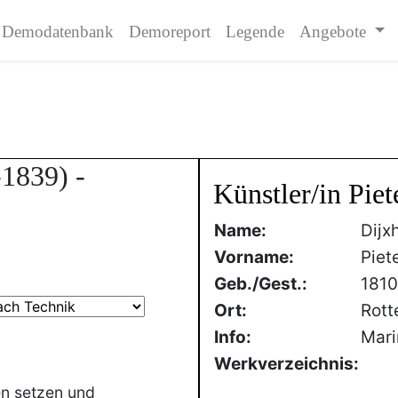
Demodatenbank
Demoreport
Legende
Angebote
-1839) -
Künstler/in Pie
Name:
Dijx
Vorname:
Piet
Geb./Gest.:
181
Ort:
Rott
Info:
Mari
Werkverzeichnis:
en setzen und