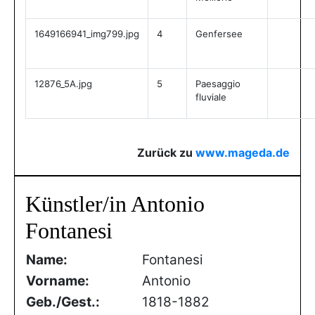
1649166941_img799.jpg
4
Genfersee
12876_5A.jpg
5
Paesaggio
fluviale
Zurück zu
www.mageda.de
Künstler/in Antonio
Fontanesi
Name:
Fontanesi
Vorname:
Antonio
Geb./Gest.:
1818-1882