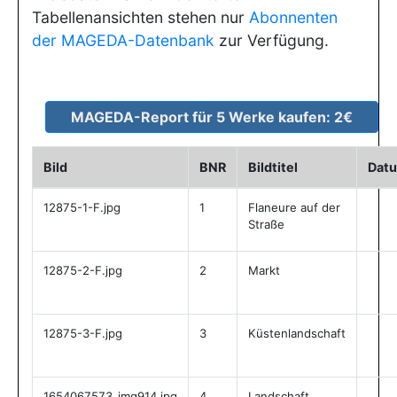
Tabellenansichten stehen nur
Abonnenten
der MAGEDA-Datenbank
zur Verfügung.
Bild
BNR
Bildtitel
Dat
12875-1-F.jpg
1
Flaneure auf der
Straße
12875-2-F.jpg
2
Markt
12875-3-F.jpg
3
Küstenlandschaft
1654067573_img914.jpg
4
Landschaft