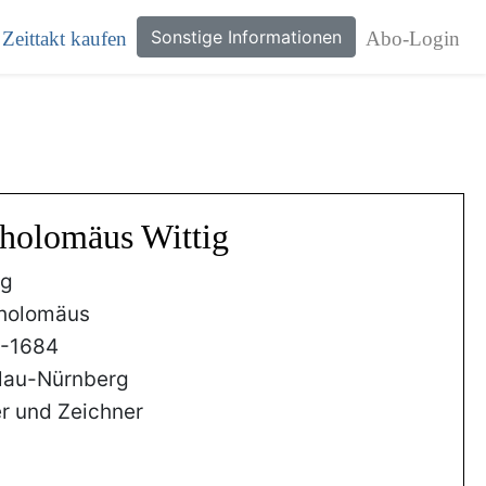
Sonstige Informationen
Zeittakt kaufen
Abo-Login
tholomäus Wittig
ig
holomäus
3-1684
lau-Nürnberg
r und Zeichner