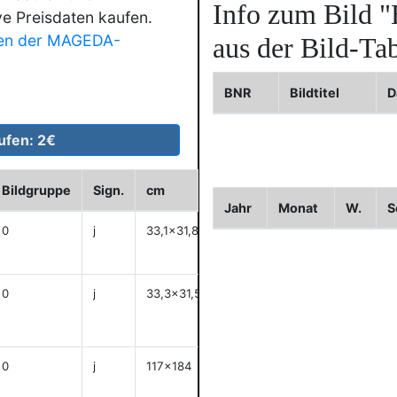
Info zum Bild
"
ve Preisdaten kaufen.
en der MAGEDA-
aus der Bild-Tab
BNR
Bildtitel
D
Bildgruppe
Sign.
cm
Historie
WVZ
Bild2
Jahr
Monat
W.
S
0
j
33,1x31,8
anzeigen
0
j
33,3x31,5
anzeigen
0
j
117x184
anzeigen