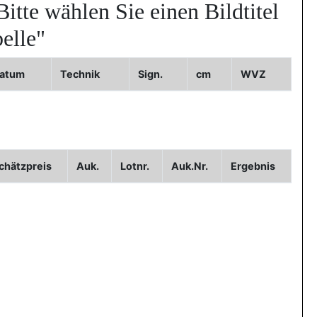
Bitte wählen Sie einen Bildtitel
elle"
atum
Technik
Sign.
cm
WVZ
Bild3
chätzpreis
Auk.
Lotnr.
Auk.Nr.
Ergebnis