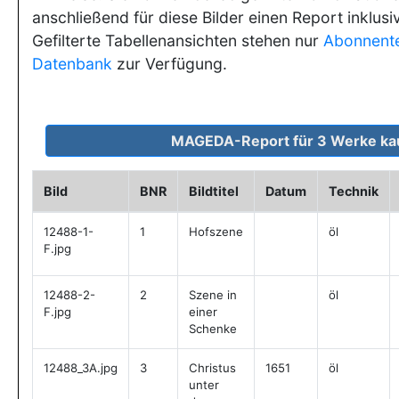
anschließend für diese Bilder einen Report inklusi
Gefilterte Tabellenansichten stehen nur
Abonnent
Datenbank
zur Verfügung.
Bild
BNR
Bildtitel
Datum
Technik
12488-1-
1
Hofszene
öl
F.jpg
12488-2-
2
Szene in
öl
F.jpg
einer
Schenke
12488_3A.jpg
3
Christus
1651
öl
unter