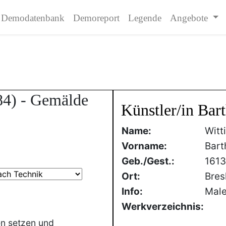
Demodatenbank
Demoreport
Legende
Angebote
84) - Gemälde
Künstler/in Bar
Name:
Witt
Vorname:
Bart
Geb./Gest.:
161
Ort:
Bres
Info:
Male
Werkverzeichnis:
en setzen und